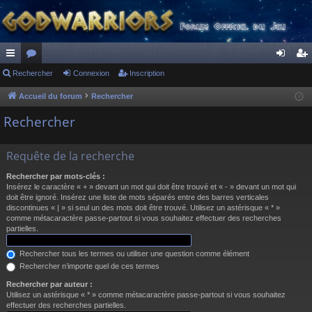
ac
Rechercher
or
Connexion
Inscription
on
ns
co
u
ne
cri
Accueil du forum
Rechercher
ur
m
xi
pti
Rechercher
ci
s
on
on
Requête de la recherche
s
Rechercher par mots-clés :
Insérez le caractère « + » devant un mot qui doit être trouvé et « - » devant un mot qui
doit être ignoré. Insérez une liste de mots séparés entre des barres verticales
discontinues « | » si seul un des mots doit être trouvé. Utilisez un astérisque « * »
comme métacaractère passe-partout si vous souhaitez effectuer des recherches
partielles.
Rechercher tous les termes ou utiliser une question comme élément
Rechercher n’importe quel de ces termes
Rechercher par auteur :
Utilisez un astérisque « * » comme métacaractère passe-partout si vous souhaitez
effectuer des recherches partielles.