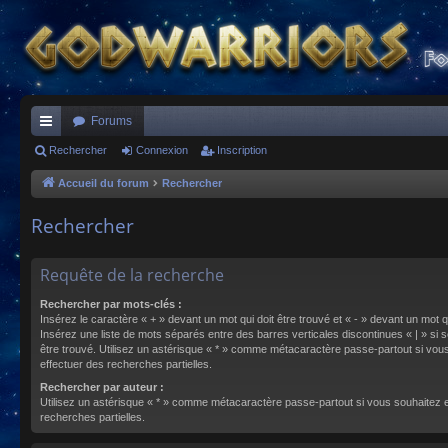
Forums
ac
Rechercher
Connexion
Inscription
co
Accueil du forum
Rechercher
ur
Rechercher
ci
s
Requête de la recherche
Rechercher par mots-clés :
Insérez le caractère « + » devant un mot qui doit être trouvé et « - » devant un mot qu
Insérez une liste de mots séparés entre des barres verticales discontinues « | » si s
être trouvé. Utilisez un astérisque « * » comme métacaractère passe-partout si vou
effectuer des recherches partielles.
Rechercher par auteur :
Utilisez un astérisque « * » comme métacaractère passe-partout si vous souhaitez 
recherches partielles.