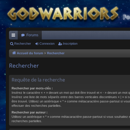
Forums
ac
Rechercher
Connexion
Inscription
co
Accueil du forum
Rechercher
ur
Rechercher
ci
s
Requête de la recherche
Rechercher par mots-clés :
Insérez le caractère « + » devant un mot qui doit être trouvé et « - » devant un mot qu
Insérez une liste de mots séparés entre des barres verticales discontinues « | » si s
être trouvé. Utilisez un astérisque « * » comme métacaractère passe-partout si vou
effectuer des recherches partielles.
Rechercher par auteur :
Utilisez un astérisque « * » comme métacaractère passe-partout si vous souhaitez 
recherches partielles.