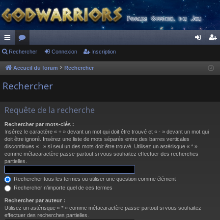
ac
Rechercher
or
Connexion
Inscription
on
ns
co
u
ne
cri
Accueil du forum
Rechercher
ur
m
xi
pti
Rechercher
ci
s
on
on
Requête de la recherche
s
Rechercher par mots-clés :
Insérez le caractère « + » devant un mot qui doit être trouvé et « - » devant un mot qui
doit être ignoré. Insérez une liste de mots séparés entre des barres verticales
discontinues « | » si seul un des mots doit être trouvé. Utilisez un astérisque « * »
comme métacaractère passe-partout si vous souhaitez effectuer des recherches
partielles.
Rechercher tous les termes ou utiliser une question comme élément
Rechercher n’importe quel de ces termes
Rechercher par auteur :
Utilisez un astérisque « * » comme métacaractère passe-partout si vous souhaitez
effectuer des recherches partielles.