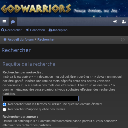
ac
Rechercher
or
Connexion
Inscription
on
ns
co
u
ne
cri
Accueil du forum
Rechercher
ur
m
xi
pti
Rechercher
ci
s
on
on
Requête de la recherche
s
Rechercher par mots-clés :
Insérez le caractère « + » devant un mot qui doit être trouvé et « - » devant un mot qui
doit être ignoré. Insérez une liste de mots séparés entre des barres verticales
discontinues « | » si seul un des mots doit être trouvé. Utilisez un astérisque « * »
comme métacaractère passe-partout si vous souhaitez effectuer des recherches
partielles.
Rechercher tous les termes ou utiliser une question comme élément
Rechercher n’importe quel de ces termes
Rechercher par auteur :
Utilisez un astérisque « * » comme métacaractère passe-partout si vous souhaitez
effectuer des recherches partielles.