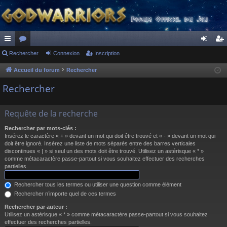
ac
Rechercher
or
Connexion
Inscription
on
ns
co
u
ne
cri
Accueil du forum
Rechercher
ur
m
xi
pti
Rechercher
ci
s
on
on
Requête de la recherche
s
Rechercher par mots-clés :
Insérez le caractère « + » devant un mot qui doit être trouvé et « - » devant un mot qui
doit être ignoré. Insérez une liste de mots séparés entre des barres verticales
discontinues « | » si seul un des mots doit être trouvé. Utilisez un astérisque « * »
comme métacaractère passe-partout si vous souhaitez effectuer des recherches
partielles.
Rechercher tous les termes ou utiliser une question comme élément
Rechercher n’importe quel de ces termes
Rechercher par auteur :
Utilisez un astérisque « * » comme métacaractère passe-partout si vous souhaitez
effectuer des recherches partielles.