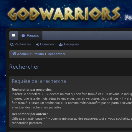
Forums
ac
Rechercher
Connexion
Inscription
co
Accueil du forum
Rechercher
ur
Rechercher
ci
s
Requête de la recherche
Rechercher par mots-clés :
Insérez le caractère « + » devant un mot qui doit être trouvé et « - » devant un mot qu
Insérez une liste de mots séparés entre des barres verticales discontinues « | » si s
être trouvé. Utilisez un astérisque « * » comme métacaractère passe-partout si vou
effectuer des recherches partielles.
Rechercher par auteur :
Utilisez un astérisque « * » comme métacaractère passe-partout si vous souhaitez 
recherches partielles.