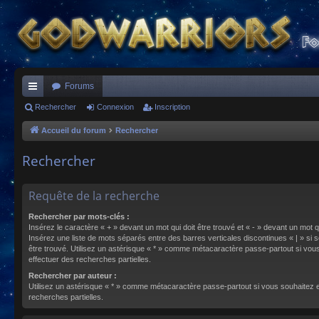
Forums
ac
Rechercher
Connexion
Inscription
co
Accueil du forum
Rechercher
ur
Rechercher
ci
s
Requête de la recherche
Rechercher par mots-clés :
Insérez le caractère « + » devant un mot qui doit être trouvé et « - » devant un mot qu
Insérez une liste de mots séparés entre des barres verticales discontinues « | » si s
être trouvé. Utilisez un astérisque « * » comme métacaractère passe-partout si vou
effectuer des recherches partielles.
Rechercher par auteur :
Utilisez un astérisque « * » comme métacaractère passe-partout si vous souhaitez 
recherches partielles.