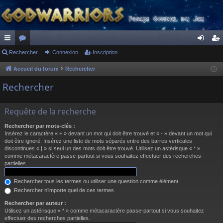
ac
Rechercher
or
Connexion
Inscription
on
ns
co
u
ne
cri
Accueil du forum
Rechercher
ur
m
xi
pti
Rechercher
ci
s
on
on
Requête de la recherche
s
Rechercher par mots-clés :
Insérez le caractère « + » devant un mot qui doit être trouvé et « - » devant un mot qui
doit être ignoré. Insérez une liste de mots séparés entre des barres verticales
discontinues « | » si seul un des mots doit être trouvé. Utilisez un astérisque « * »
comme métacaractère passe-partout si vous souhaitez effectuer des recherches
partielles.
Rechercher tous les termes ou utiliser une question comme élément
Rechercher n’importe quel de ces termes
Rechercher par auteur :
Utilisez un astérisque « * » comme métacaractère passe-partout si vous souhaitez
effectuer des recherches partielles.