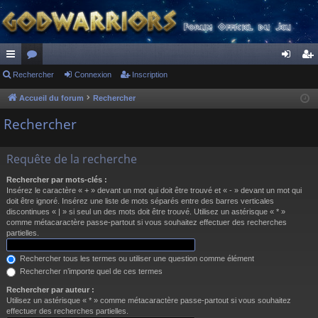
ac
Rechercher
or
Connexion
Inscription
on
ns
co
u
ne
cri
Accueil du forum
Rechercher
ur
m
xi
pti
Rechercher
ci
s
on
on
Requête de la recherche
s
Rechercher par mots-clés :
Insérez le caractère « + » devant un mot qui doit être trouvé et « - » devant un mot qui
doit être ignoré. Insérez une liste de mots séparés entre des barres verticales
discontinues « | » si seul un des mots doit être trouvé. Utilisez un astérisque « * »
comme métacaractère passe-partout si vous souhaitez effectuer des recherches
partielles.
Rechercher tous les termes ou utiliser une question comme élément
Rechercher n’importe quel de ces termes
Rechercher par auteur :
Utilisez un astérisque « * » comme métacaractère passe-partout si vous souhaitez
effectuer des recherches partielles.