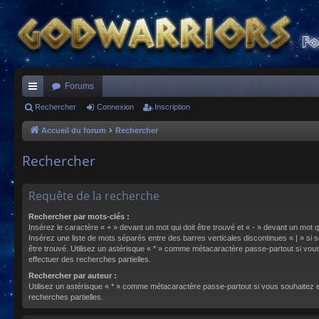
Forums
ac
Rechercher
Connexion
Inscription
co
Accueil du forum
Rechercher
ur
Rechercher
ci
s
Requête de la recherche
Rechercher par mots-clés :
Insérez le caractère « + » devant un mot qui doit être trouvé et « - » devant un mot qu
Insérez une liste de mots séparés entre des barres verticales discontinues « | » si s
être trouvé. Utilisez un astérisque « * » comme métacaractère passe-partout si vou
effectuer des recherches partielles.
Rechercher par auteur :
Utilisez un astérisque « * » comme métacaractère passe-partout si vous souhaitez 
recherches partielles.