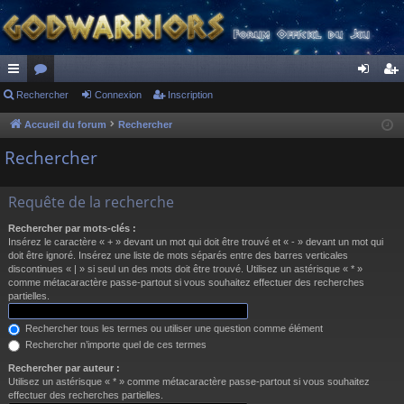
ac
Rechercher
or
Connexion
Inscription
on
ns
co
u
ne
cri
Accueil du forum
Rechercher
ur
m
xi
pti
Rechercher
ci
s
on
on
Requête de la recherche
s
Rechercher par mots-clés :
Insérez le caractère « + » devant un mot qui doit être trouvé et « - » devant un mot qui
doit être ignoré. Insérez une liste de mots séparés entre des barres verticales
discontinues « | » si seul un des mots doit être trouvé. Utilisez un astérisque « * »
comme métacaractère passe-partout si vous souhaitez effectuer des recherches
partielles.
Rechercher tous les termes ou utiliser une question comme élément
Rechercher n’importe quel de ces termes
Rechercher par auteur :
Utilisez un astérisque « * » comme métacaractère passe-partout si vous souhaitez
effectuer des recherches partielles.