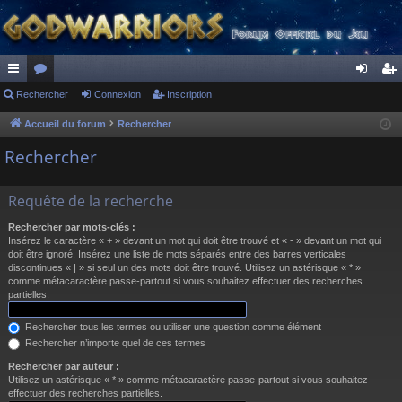
ac
Rechercher
or
Connexion
Inscription
on
ns
co
u
ne
cri
Accueil du forum
Rechercher
ur
m
xi
pti
Rechercher
ci
s
on
on
Requête de la recherche
s
Rechercher par mots-clés :
Insérez le caractère « + » devant un mot qui doit être trouvé et « - » devant un mot qui
doit être ignoré. Insérez une liste de mots séparés entre des barres verticales
discontinues « | » si seul un des mots doit être trouvé. Utilisez un astérisque « * »
comme métacaractère passe-partout si vous souhaitez effectuer des recherches
partielles.
Rechercher tous les termes ou utiliser une question comme élément
Rechercher n’importe quel de ces termes
Rechercher par auteur :
Utilisez un astérisque « * » comme métacaractère passe-partout si vous souhaitez
effectuer des recherches partielles.