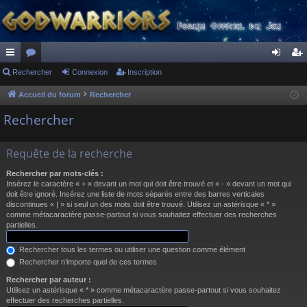
ac
Rechercher
or
Connexion
Inscription
on
ns
co
u
ne
cri
Accueil du forum
Rechercher
ur
m
xi
pti
Rechercher
ci
s
on
on
Requête de la recherche
s
Rechercher par mots-clés :
Insérez le caractère « + » devant un mot qui doit être trouvé et « - » devant un mot qui
doit être ignoré. Insérez une liste de mots séparés entre des barres verticales
discontinues « | » si seul un des mots doit être trouvé. Utilisez un astérisque « * »
comme métacaractère passe-partout si vous souhaitez effectuer des recherches
partielles.
Rechercher tous les termes ou utiliser une question comme élément
Rechercher n’importe quel de ces termes
Rechercher par auteur :
Utilisez un astérisque « * » comme métacaractère passe-partout si vous souhaitez
effectuer des recherches partielles.