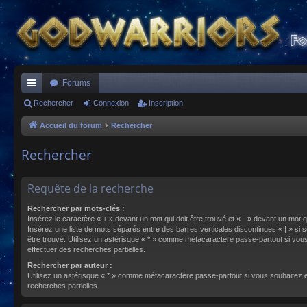
Forums
ac
Rechercher
Connexion
Inscription
co
Accueil du forum
Rechercher
ur
Rechercher
ci
s
Requête de la recherche
Rechercher par mots-clés :
Insérez le caractère « + » devant un mot qui doit être trouvé et « - » devant un mot qu
Insérez une liste de mots séparés entre des barres verticales discontinues « | » si s
être trouvé. Utilisez un astérisque « * » comme métacaractère passe-partout si vou
effectuer des recherches partielles.
Rechercher par auteur :
Utilisez un astérisque « * » comme métacaractère passe-partout si vous souhaitez 
recherches partielles.