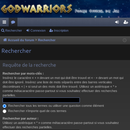
ac
Rechercher
or
Connexion
Inscription
on
ns
co
u
ne
cri
Accueil du forum
Rechercher
ur
m
xi
pti
Rechercher
ci
s
on
on
Requête de la recherche
s
Rechercher par mots-clés :
Insérez le caractère « + » devant un mot qui doit être trouvé et « - » devant un mot qui
doit être ignoré. Insérez une liste de mots séparés entre des barres verticales
discontinues « | » si seul un des mots doit être trouvé. Utilisez un astérisque « * »
comme métacaractère passe-partout si vous souhaitez effectuer des recherches
partielles.
Rechercher tous les termes ou utiliser une question comme élément
Rechercher n’importe quel de ces termes
Rechercher par auteur :
Utilisez un astérisque « * » comme métacaractère passe-partout si vous souhaitez
effectuer des recherches partielles.