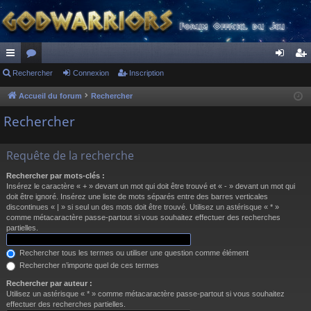
ac
Rechercher
or
Connexion
Inscription
on
ns
co
u
ne
cri
Accueil du forum
Rechercher
ur
m
xi
pti
Rechercher
ci
s
on
on
Requête de la recherche
s
Rechercher par mots-clés :
Insérez le caractère « + » devant un mot qui doit être trouvé et « - » devant un mot qui
doit être ignoré. Insérez une liste de mots séparés entre des barres verticales
discontinues « | » si seul un des mots doit être trouvé. Utilisez un astérisque « * »
comme métacaractère passe-partout si vous souhaitez effectuer des recherches
partielles.
Rechercher tous les termes ou utiliser une question comme élément
Rechercher n’importe quel de ces termes
Rechercher par auteur :
Utilisez un astérisque « * » comme métacaractère passe-partout si vous souhaitez
effectuer des recherches partielles.