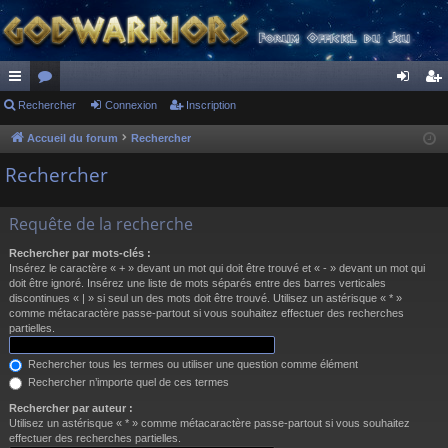
ac
Rechercher
or
Connexion
Inscription
on
ns
co
u
ne
cri
Accueil du forum
Rechercher
ur
m
xi
pti
Rechercher
ci
s
on
on
Requête de la recherche
s
Rechercher par mots-clés :
Insérez le caractère « + » devant un mot qui doit être trouvé et « - » devant un mot qui
doit être ignoré. Insérez une liste de mots séparés entre des barres verticales
discontinues « | » si seul un des mots doit être trouvé. Utilisez un astérisque « * »
comme métacaractère passe-partout si vous souhaitez effectuer des recherches
partielles.
Rechercher tous les termes ou utiliser une question comme élément
Rechercher n’importe quel de ces termes
Rechercher par auteur :
Utilisez un astérisque « * » comme métacaractère passe-partout si vous souhaitez
effectuer des recherches partielles.