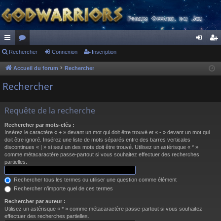
ac
Rechercher
or
Connexion
Inscription
on
ns
co
u
ne
cri
Accueil du forum
Rechercher
ur
m
xi
pti
Rechercher
ci
s
on
on
Requête de la recherche
s
Rechercher par mots-clés :
Insérez le caractère « + » devant un mot qui doit être trouvé et « - » devant un mot qui
doit être ignoré. Insérez une liste de mots séparés entre des barres verticales
discontinues « | » si seul un des mots doit être trouvé. Utilisez un astérisque « * »
comme métacaractère passe-partout si vous souhaitez effectuer des recherches
partielles.
Rechercher tous les termes ou utiliser une question comme élément
Rechercher n’importe quel de ces termes
Rechercher par auteur :
Utilisez un astérisque « * » comme métacaractère passe-partout si vous souhaitez
effectuer des recherches partielles.