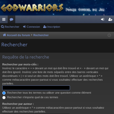
ac
Rechercher
or
Connexion
Inscription
on
ns
co
u
ne
cri
Accueil du forum
Rechercher
ur
m
xi
pti
Rechercher
ci
s
on
on
Requête de la recherche
s
Rechercher par mots-clés :
Insérez le caractère « + » devant un mot qui doit être trouvé et « - » devant un mot qui
doit être ignoré. Insérez une liste de mots séparés entre des barres verticales
discontinues « | » si seul un des mots doit être trouvé. Utilisez un astérisque « * »
comme métacaractère passe-partout si vous souhaitez effectuer des recherches
partielles.
Rechercher tous les termes ou utiliser une question comme élément
Rechercher n’importe quel de ces termes
Rechercher par auteur :
Utilisez un astérisque « * » comme métacaractère passe-partout si vous souhaitez
effectuer des recherches partielles.