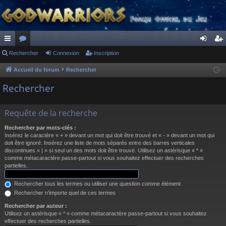
ac
Rechercher
or
Connexion
Inscription
on
ns
co
u
ne
cri
Accueil du forum
Rechercher
ur
m
xi
pti
Rechercher
ci
s
on
on
Requête de la recherche
s
Rechercher par mots-clés :
Insérez le caractère « + » devant un mot qui doit être trouvé et « - » devant un mot qui
doit être ignoré. Insérez une liste de mots séparés entre des barres verticales
discontinues « | » si seul un des mots doit être trouvé. Utilisez un astérisque « * »
comme métacaractère passe-partout si vous souhaitez effectuer des recherches
partielles.
Rechercher tous les termes ou utiliser une question comme élément
Rechercher n’importe quel de ces termes
Rechercher par auteur :
Utilisez un astérisque « * » comme métacaractère passe-partout si vous souhaitez
effectuer des recherches partielles.