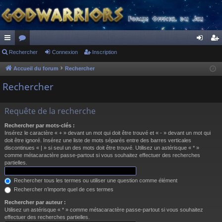
ac
Rechercher
or
Connexion
Inscription
on
ns
co
u
ne
cri
Accueil du forum
Rechercher
ur
m
xi
pti
Rechercher
ci
s
on
on
Requête de la recherche
s
Rechercher par mots-clés :
Insérez le caractère « + » devant un mot qui doit être trouvé et « - » devant un mot qui
doit être ignoré. Insérez une liste de mots séparés entre des barres verticales
discontinues « | » si seul un des mots doit être trouvé. Utilisez un astérisque « * »
comme métacaractère passe-partout si vous souhaitez effectuer des recherches
partielles.
Rechercher tous les termes ou utiliser une question comme élément
Rechercher n’importe quel de ces termes
Rechercher par auteur :
Utilisez un astérisque « * » comme métacaractère passe-partout si vous souhaitez
effectuer des recherches partielles.