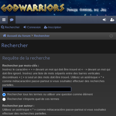
ac
Rechercher
or
Connexion
Inscription
on
ns
co
u
ne
cri
Accueil du forum
Rechercher
ur
m
xi
pti
Rechercher
ci
s
on
on
Requête de la recherche
s
Rechercher par mots-clés :
Insérez le caractère « + » devant un mot qui doit être trouvé et « - » devant un mot qui
doit être ignoré. Insérez une liste de mots séparés entre des barres verticales
discontinues « | » si seul un des mots doit être trouvé. Utilisez un astérisque « * »
comme métacaractère passe-partout si vous souhaitez effectuer des recherches
partielles.
Rechercher tous les termes ou utiliser une question comme élément
Rechercher n’importe quel de ces termes
Rechercher par auteur :
Utilisez un astérisque « * » comme métacaractère passe-partout si vous souhaitez
effectuer des recherches partielles.