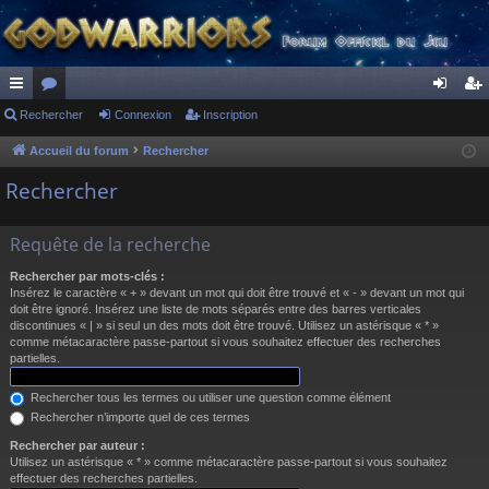
ac
Rechercher
or
Connexion
Inscription
on
ns
co
u
ne
cri
Accueil du forum
Rechercher
ur
m
xi
pti
Rechercher
ci
s
on
on
Requête de la recherche
s
Rechercher par mots-clés :
Insérez le caractère « + » devant un mot qui doit être trouvé et « - » devant un mot qui
doit être ignoré. Insérez une liste de mots séparés entre des barres verticales
discontinues « | » si seul un des mots doit être trouvé. Utilisez un astérisque « * »
comme métacaractère passe-partout si vous souhaitez effectuer des recherches
partielles.
Rechercher tous les termes ou utiliser une question comme élément
Rechercher n’importe quel de ces termes
Rechercher par auteur :
Utilisez un astérisque « * » comme métacaractère passe-partout si vous souhaitez
effectuer des recherches partielles.