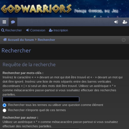
ac
Rechercher
or
Connexion
Inscription
on
ns
co
u
ne
cri
Accueil du forum
Rechercher
ur
m
xi
pti
Rechercher
ci
s
on
on
Requête de la recherche
s
Rechercher par mots-clés :
Insérez le caractère « + » devant un mot qui doit être trouvé et « - » devant un mot qui
doit être ignoré. Insérez une liste de mots séparés entre des barres verticales
discontinues « | » si seul un des mots doit être trouvé. Utilisez un astérisque « * »
comme métacaractère passe-partout si vous souhaitez effectuer des recherches
partielles.
Rechercher tous les termes ou utiliser une question comme élément
Rechercher n’importe quel de ces termes
Rechercher par auteur :
Utilisez un astérisque « * » comme métacaractère passe-partout si vous souhaitez
effectuer des recherches partielles.