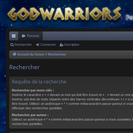
Forums
ac
Rechercher
Connexion
Inscription
co
Accueil du forum
Rechercher
ur
Rechercher
ci
s
Requête de la recherche
Rechercher par mots-clés :
Insérez le caractère « + » devant un mot qui doit être trouvé et « - » devant un mot qu
Insérez une liste de mots séparés entre des barres verticales discontinues « | » si s
être trouvé. Utilisez un astérisque « * » comme métacaractère passe-partout si vou
effectuer des recherches partielles.
Rechercher par auteur :
Utilisez un astérisque « * » comme métacaractère passe-partout si vous souhaitez 
recherches partielles.