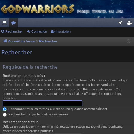
ac
Rechercher
or
Connexion
Inscription
on
ns
co
u
ne
cri
Accueil du forum
Rechercher
ur
m
xi
pti
Rechercher
ci
s
on
on
Requête de la recherche
s
Rechercher par mots-clés :
Insérez le caractère « + » devant un mot qui doit être trouvé et « - » devant un mot qui
doit être ignoré. Insérez une liste de mots séparés entre des barres verticales
discontinues « | » si seul un des mots doit être trouvé. Utilisez un astérisque « * »
comme métacaractère passe-partout si vous souhaitez effectuer des recherches
partielles.
Rechercher tous les termes ou utiliser une question comme élément
Rechercher n’importe quel de ces termes
Rechercher par auteur :
Utilisez un astérisque « * » comme métacaractère passe-partout si vous souhaitez
effectuer des recherches partielles.