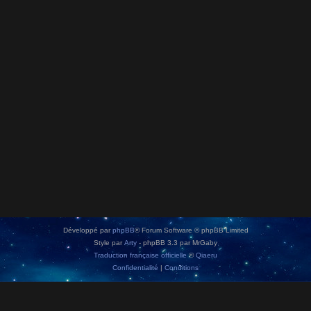
Développé par
phpBB
® Forum Software © phpBB Limited
Style par
Arty
- phpBB 3.3 par MrGaby
Traduction française officielle
©
Qiaeru
Confidentialité
|
Conditions