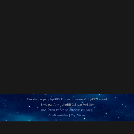
Développé par
phpBB
® Forum Software © phpBB Limited
Style par
Arty
- phpBB 3.3 par MrGaby
Traduction française officielle
©
Qiaeru
Confidentialité
|
Conditions