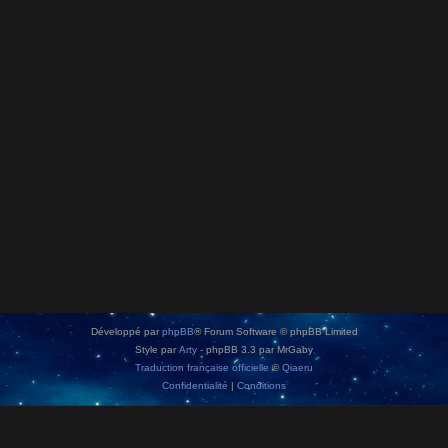
Développé par
phpBB
® Forum Software © phpBB Limited
Style par
Arty
- phpBB 3.3 par MrGaby
Traduction française officielle
©
Qiaeru
Confidentialité
|
Conditions