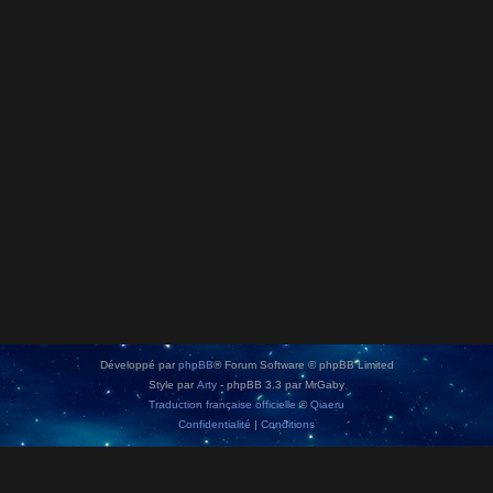
Développé par
phpBB
® Forum Software © phpBB Limited
Style par
Arty
- phpBB 3.3 par MrGaby
Traduction française officielle
©
Qiaeru
Confidentialité
|
Conditions