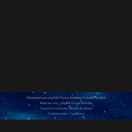
Développé par
phpBB
® Forum Software © phpBB Limited
Style par
Arty
- phpBB 3.3 par MrGaby
Traduction française officielle
©
Qiaeru
Confidentialité
|
Conditions