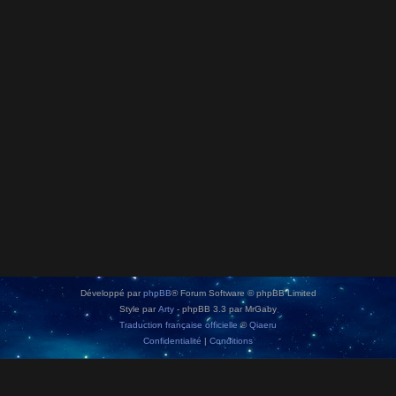
Développé par
phpBB
® Forum Software © phpBB Limited
Style par
Arty
- phpBB 3.3 par MrGaby
Traduction française officielle
©
Qiaeru
Confidentialité
|
Conditions