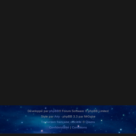
Développé par
phpBB
® Forum Software © phpBB Limited
Style par
Arty
- phpBB 3.3 par MrGaby
Traduction française officielle
©
Qiaeru
Confidentialité
|
Conditions