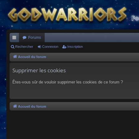
Forums
ac
Rechercher
Connexion
Inscription
co
Accueil du forum
ur
Supprimer les cookies
ci
Êtes-vous sûr de vouloir supprimer les cookies de ce forum ?
s
Accueil du forum