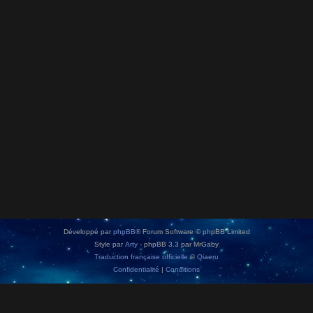
Développé par
phpBB
® Forum Software © phpBB Limited
Style par
Arty
- phpBB 3.3 par MrGaby
Traduction française officielle
©
Qiaeru
Confidentialité
|
Conditions