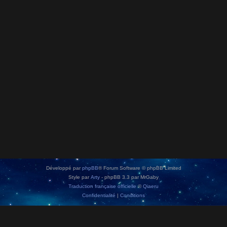
Développé par
phpBB
® Forum Software © phpBB Limited
Style par
Arty
- phpBB 3.3 par MrGaby
Traduction française officielle
©
Qiaeru
Confidentialité
|
Conditions