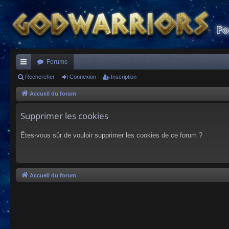
Forums
ac
Rechercher
Connexion
Inscription
co
Accueil du forum
ur
Supprimer les cookies
ci
Êtes-vous sûr de vouloir supprimer les cookies de ce forum ?
s
Accueil du forum