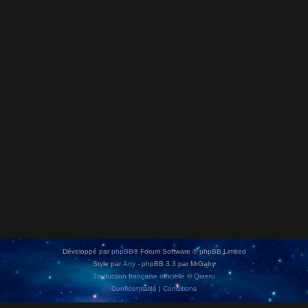
Développé par
phpBB
® Forum Software © phpBB Limited
Style par
Arty
- phpBB 3.3 par MrGaby
Traduction française officielle
©
Qiaeru
Confidentialité
|
Conditions