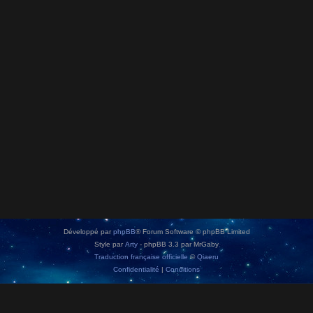
Développé par
phpBB
® Forum Software © phpBB Limited
Style par
Arty
- phpBB 3.3 par MrGaby
Traduction française officielle
©
Qiaeru
Confidentialité
|
Conditions