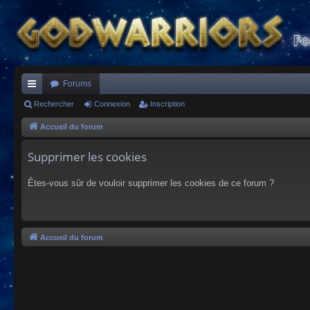
Forums
ac
Rechercher
Connexion
Inscription
co
Accueil du forum
ur
Supprimer les cookies
ci
Êtes-vous sûr de vouloir supprimer les cookies de ce forum ?
s
Accueil du forum