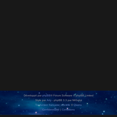
Développé par
phpBB
® Forum Software © phpBB Limited
Style par
Arty
- phpBB 3.3 par MrGaby
Traduction française officielle
©
Qiaeru
Confidentialité
|
Conditions