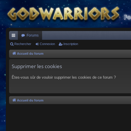
Forums
ac
Rechercher
Connexion
Inscription
co
Accueil du forum
ur
Supprimer les cookies
ci
Êtes-vous sûr de vouloir supprimer les cookies de ce forum ?
s
Accueil du forum