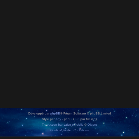
Développé par
phpBB
® Forum Software © phpBB Limited
Style par
Arty
- phpBB 3.3 par MrGaby
Traduction française officielle
©
Qiaeru
Confidentialité
|
Conditions