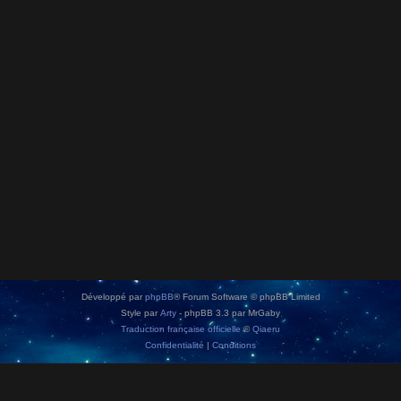
Développé par
phpBB
® Forum Software © phpBB Limited
Style par
Arty
- phpBB 3.3 par MrGaby
Traduction française officielle
©
Qiaeru
Confidentialité
|
Conditions