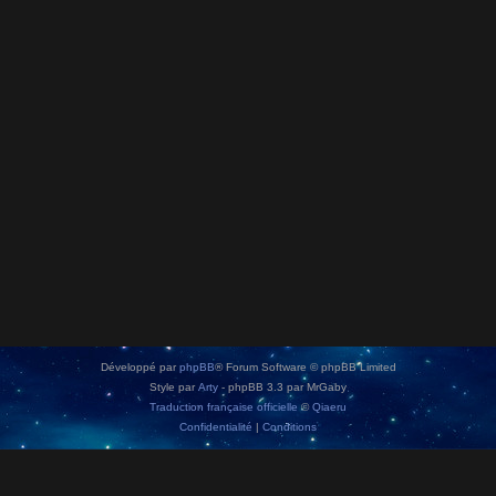
Développé par
phpBB
® Forum Software © phpBB Limited
Style par
Arty
- phpBB 3.3 par MrGaby
Traduction française officielle
©
Qiaeru
Confidentialité
|
Conditions