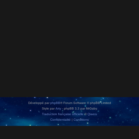
Développé par
phpBB
® Forum Software © phpBB Limited
Style par
Arty
- phpBB 3.3 par MrGaby
Traduction française officielle
©
Qiaeru
Confidentialité
|
Conditions