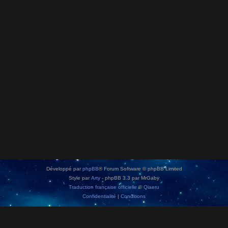
Développé par
phpBB
® Forum Software © phpBB Limited
Style par
Arty
- phpBB 3.3 par MrGaby
Traduction française officielle
©
Qiaeru
Confidentialité
|
Conditions