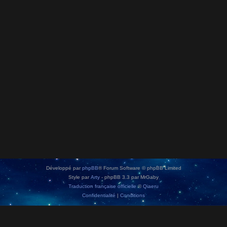
Développé par
phpBB
® Forum Software © phpBB Limited
Style par
Arty
- phpBB 3.3 par MrGaby
Traduction française officielle
©
Qiaeru
Confidentialité
|
Conditions