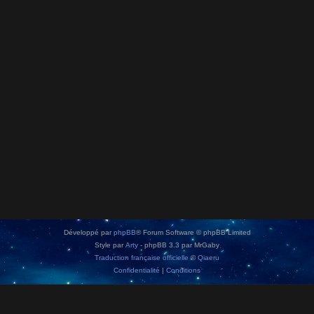
Développé par
phpBB
® Forum Software © phpBB Limited
Style par
Arty
- phpBB 3.3 par MrGaby
Traduction française officielle
©
Qiaeru
Confidentialité
|
Conditions