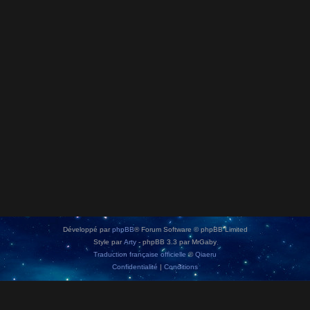
Développé par
phpBB
® Forum Software © phpBB Limited
Style par
Arty
- phpBB 3.3 par MrGaby
Traduction française officielle
©
Qiaeru
Confidentialité
|
Conditions