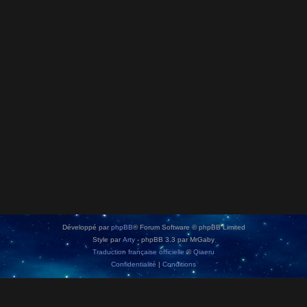
Développé par
phpBB
® Forum Software © phpBB Limited
Style par
Arty
- phpBB 3.3 par MrGaby
Traduction française officielle
©
Qiaeru
Confidentialité
|
Conditions