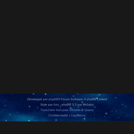
Développé par
phpBB
® Forum Software © phpBB Limited
Style par
Arty
- phpBB 3.3 par MrGaby
Traduction française officielle
©
Qiaeru
Confidentialité
|
Conditions