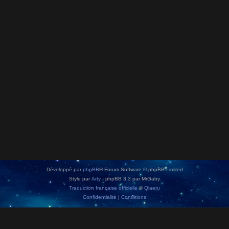
Développé par
phpBB
® Forum Software © phpBB Limited
Style par
Arty
- phpBB 3.3 par MrGaby
Traduction française officielle
©
Qiaeru
Confidentialité
|
Conditions